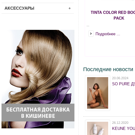
АКСЕССУАРЫ
+
TINTA COLOR RED BO
PACK
...
Подробнее ...
Последние новости
20.06.2024
SO PURE ДУ
26.12.2020
KEUNE YOU