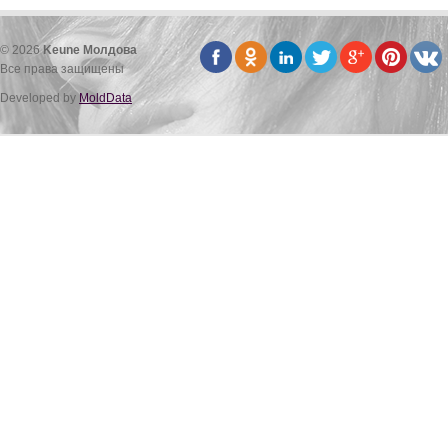
© 2026
Keune Молдова
Все права защищены
Developed by
MoldData