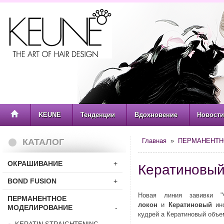
KEUNE
Тенденции
Вдохновение
Новости
КАТАЛОГ
Главная
»
ПЕРМАНЕНТН
ОКРАШИВАНИЕ
+
Кератиновый
BOND FUSION
+
Новая линия завивки 
ПЕРМАНЕНТНОЕ
локон
и
Кератиновый
ин
МОДЕЛИРОВАНИЕ
-
кудрей а Кератиновый объе