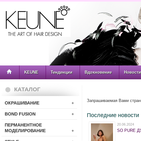
KEUNE
Тенденции
Вдохновение
Новости
КАТАЛОГ
Запрашиваемая Вами стран
ОКРАШИВАНИЕ
+
BOND FUSION
+
Последние новости
ПЕРМАНЕНТНОЕ
20.06.2024
МОДЕЛИРОВАНИЕ
+
SO PURE ДУ