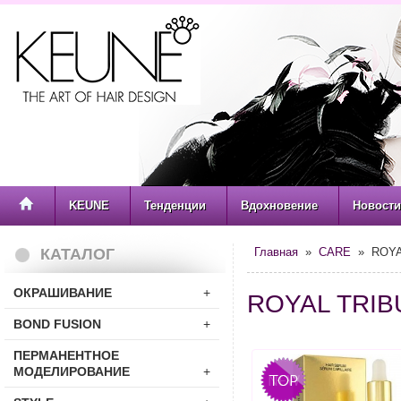
KEUNE
Тенденции
Вдохновение
Новости
КАТАЛОГ
Главная
»
CARE
» ROYA
ОКРАШИВАНИЕ
+
ROYAL TRI
BOND FUSION
+
ПЕРМАНЕНТНОЕ
МОДЕЛИРОВАНИЕ
+