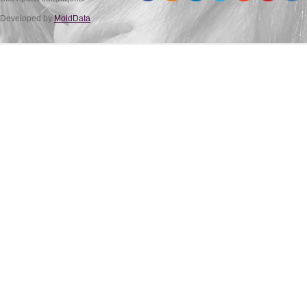
Developed by
MoldData