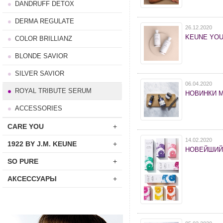
DANDRUFF DETOX
DERMA REGULATE
26.12.2020
KEUNE YOU
COLOR BRILLIANZ
BLONDE SAVIOR
SILVER SAVIOR
06.04.2020
ROYAL TRIBUTE SERUM
НОВИНКИ 
ACCESSORIES
CARE YOU
+
14.02.2020
1922 BY J.M. KEUNE
+
НОВЕЙШИЙ
SO PURE
+
АКСЕССУАРЫ
+