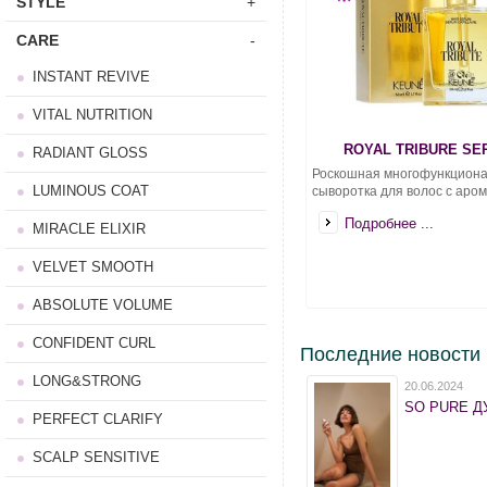
STYLE
+
CARE
-
INSTANT REVIVE
VITAL NUTRITION
ROYAL TRIBURE SE
RADIANT GLOSS
Роскошная многофункцион
LUMINOUS COAT
сыворотка для волос с аром
Подробнее ...
MIRACLE ELIXIR
VELVET SMOOTH
ABSOLUTE VOLUME
CONFIDENT CURL
Последние новости
LONG&STRONG
20.06.2024
SO PURE ДУ
PERFECT CLARIFY
SCALP SENSITIVE