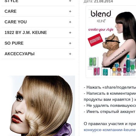
STYLE
+
Дата:
21.08.2014
CARE
+
CARE YOU
+
1922 BY J.M. KEUNE
+
SO PURE
+
АКСЕССУАРЫ
+
- Нажать «share/поделить
- Написать в комментари
продукты вам нравятся ) 
- Не удалять появившуюся
- Иметь открытый аккаун
О правилах участия и при
конкурсе-компании-keune