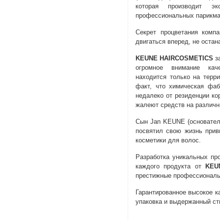
которая производит э
профессиональных парикма
Секрет процветания комп
двигаться вперед, не остан
KEUNE HAIRCOSMETICS
за
огромное внимание каче
находится только на терр
факт, что химическая фаб
недалеко от резиденции ко
жалеют средств на различ
Сын Jan KEUNE (основате
посвятил свою жизнь при
косметики для волос.
Разработка уникальных пр
каждого продукта от
KEU
престижные профессиональ
Гарантированное высокое к
упаковка и выдержанный с