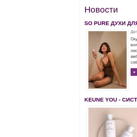
Новости
SO PURE ДУХИ ДЛЯ
Дат
Оку
вол
лис
амб
соб
KEUNE YOU - СИ